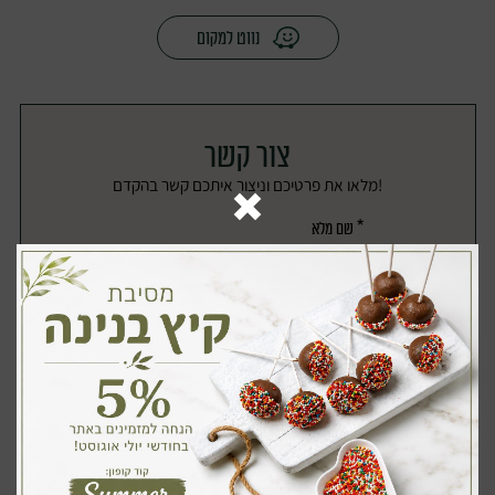
נלווים
נווט למקום
להרשמה
שתייה ויין
צור קשר
!מלאו את פרטיכם וניצור איתכם קשר בהקדם
אנא
מלאו
את
טופס
-
צור
קשר