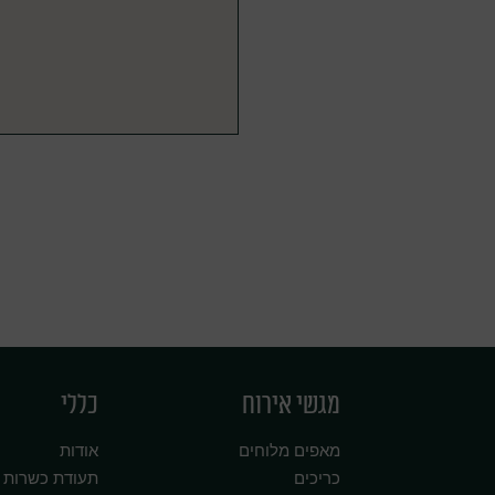
מגשי אירוח
כללי
מאפים מלוחים
אודות
כריכים
תעודת כשרות